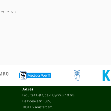
Bezdekova
Adres
Faculteit Bèta, t.a.v. Gyrinus natans,
De Boelelaan 1085,
1081 HV Amsterdam.