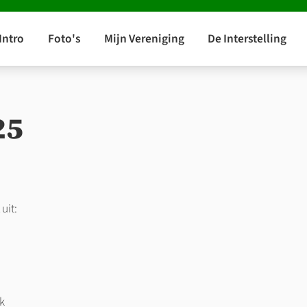
25
uit:
k