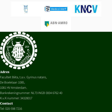
Adres
Faculteit Bèta, t.a.v. Gyrinus natans,
De Boelelaan 1085,
1081 HV Amsterdam.
Bankrekeningnummer: NL73 INGB 0004 6762 40
K.v.K nummer: 34328017
Contact
Tel: 020-598 7216